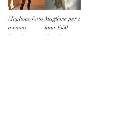
Maglione fatto
Maglione pura
a mano
lana 1960
Esaurito
Esaurito
Cardigan 1960
Mantella
Esaurito
frange 1970
Esaurito
Condizioni Generali di Vendita
Spedizioni e politica reso