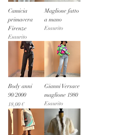
Camicia
Maglione fatto
primavera
a mano
Firenze
Esaurito
Esaurito
Body anni
Gianni Versace
90/2000
maglione 1980
Esaurito
Prezzo
18,00 €