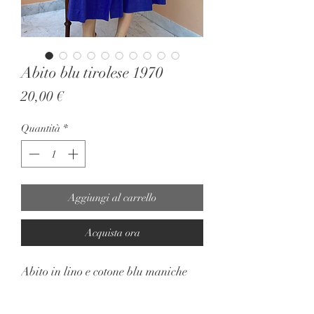
Abito blu tirolese 1970
Prezzo
20,00 €
Quantità
*
Aggiungi al carrello
Acquista ora
Abito in lino e cotone blu maniche
corte a sbuffo. Abbottonatura fino al
fondo con bottoncini effetto legno.