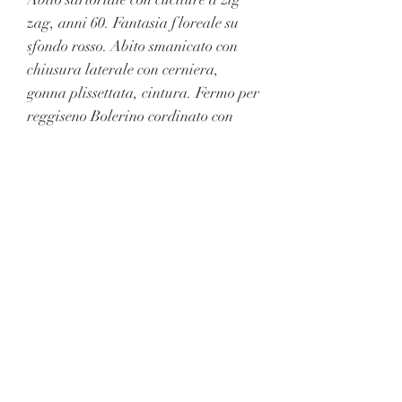
zag, anni 60. Fantasia floreale su
sfondo rosso. Abito smanicato con
chiusura laterale con cerniera,
gonna plissettata, cintura. Fermo per
reggiseno Bolerino cordinato con
colletto bianco. Condizioni pari al
nuovo.
Abito
Spalle 38 circonferenza seno 90 vita
70 fianchi 120 lunghezza 105
Bolero
Spalle 40 seno 90 lunghezza maniche
40 lunghezza 42 lunghezza Cintura
90
Condizioni Generali di Vendita