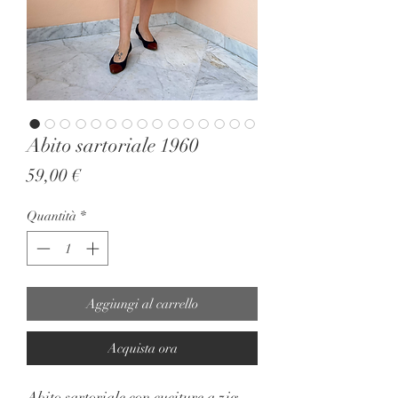
Abito sartoriale 1960
Prezzo
59,00 €
Quantità
*
Aggiungi al carrello
Acquista ora
Abito sartoriale con cuciture a zig