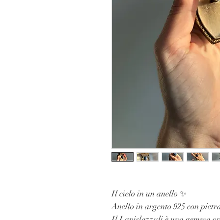
Il cielo in un anello ✨
Anello in argento 925 con pietr
Il Lapislazzuli è una gemma op