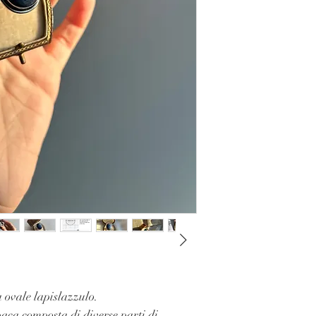
a ovale lapislazzulo.
aca composta di diverse parti di