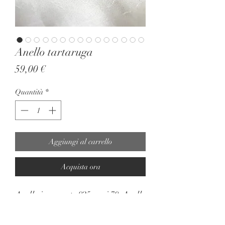
Anello tartaruga
Prezzo
59,00 €
Quantità
*
Aggiungi al carrello
Acquista ora
Anello in argento 925 anni 70. Anello
tartaruga. Realizzato a mano con
corazza ricoperta di brillantini e