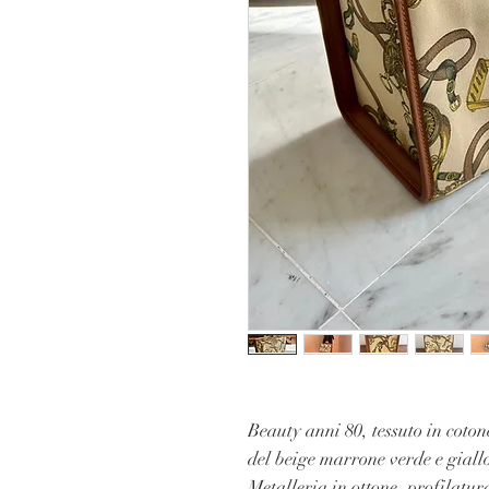
Beauty anni 80, tessuto in coton
del beige marrone verde e gial
Metalleria in ottone, profilatur