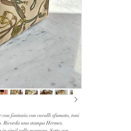
e con fantasia con cavalli sfumato, toni
lo. Ricorda una stampa Hermes.
a in simil pelle marrone. Sotto con