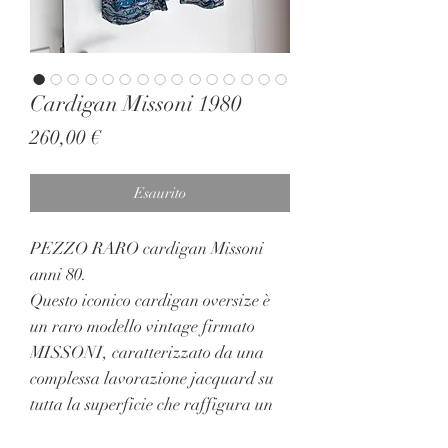
Cardigan Missoni 1980
Prezzo
260,00 €
Esaurito
PEZZO RARO cardigan Missoni
anni 80.
Questo iconico cardigan oversize è
un raro modello vintage firmato
MISSONI, caratterizzato da una
complessa lavorazione jacquard su
tutta la superficie che raffigura un
suggestivo tema marino con sirene,