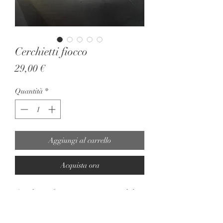
Cerchietti fiocco
Prezzo
29,00 €
Quantità
*
Aggiungi al carrello
Acquista ora
Cerchietti fiocco argentato, per lobo
forato. Anni 80