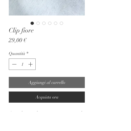
Clip fiore
Prezzo
29,00 €
Quantità
*
Aggiungi al carrello
Acquista ora
Orecchini a clip anni 80 ispirati agli
anni 60, materiale plastico bianco e
nero, forma tonda e rilievi fiore.