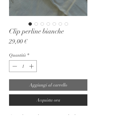
Clip perline bianche
Prezzo
29,00 €
Quantità
*
Aggiungi al carrello
Acquista ora
Orecchini a clip anni 80 nodo di
perline bianche