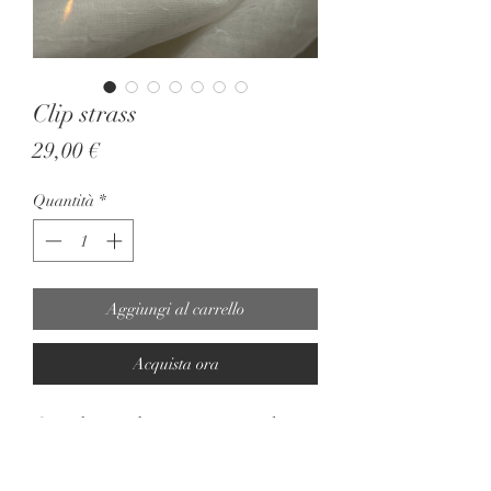
Clip strass
Prezzo
29,00 €
Quantità
*
Aggiungi al carrello
Acquista ora
Orecchini a clip anni 80, grandi
strass