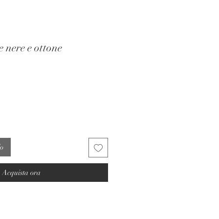
e nere e ottone
lo
Acquista ora