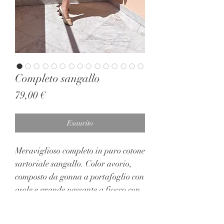
Completo sangallo
Prezzo
79,00 €
Esaurito
Meraviglioso completo in puro cotone
sartoriale sangallo. Color avorio,
composto da gonna a portafoglio con
asole e grande passante a fiocco con
il quale si può regolare la grandezza
della vita. Parte superiore con spalle