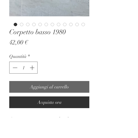
Corpetto basso 1980
Prezzo
42,00 €
Quantità
*
Aggiungi al carrello
Acquista ora
Corpetto nero con stecche, fantasia
tono su tono, ottime condizioni vita
80 altezza 32