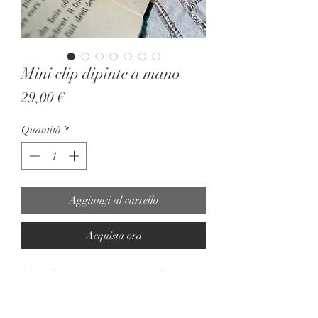
Mini clip dipinte a mano
Prezzo
29,00 €
Quantità
*
Aggiungi al carrello
Acquista ora
Mini clip in ottone anni 70 dipinte a
mano, molto leggere.