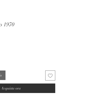
no 1970
lo
Acquista ora