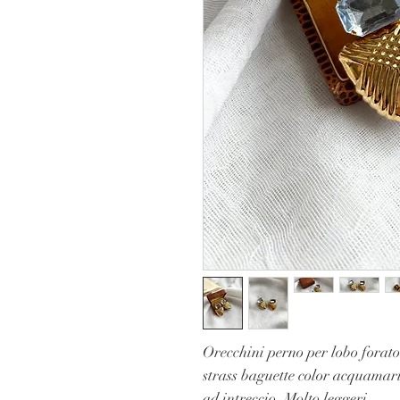
Orecchini perno per lobo forato
strass baguette color acquamari
ad intreccio. Molto leggeri