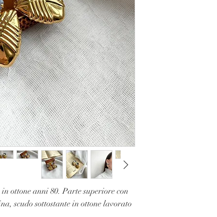
 in ottone anni 80. Parte superiore con
na, scudo sottostante in ottone lavorato