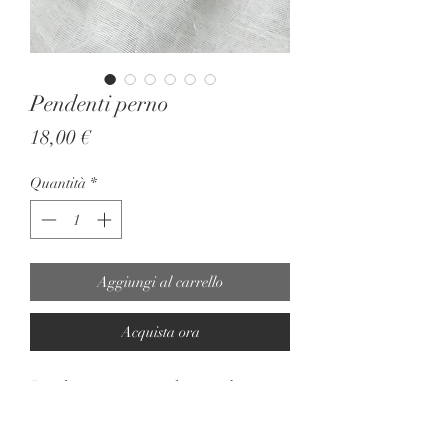
Pendenti perno
Prezzo
18,00 €
Quantità
*
Aggiungi al carrello
Acquista ora
Pendenti perno con doppio elemento