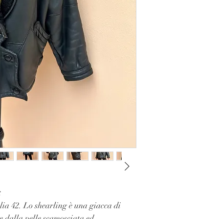
t
lia 42. Lo shearling è una giacca di
 dalla pelle scamosciata ed