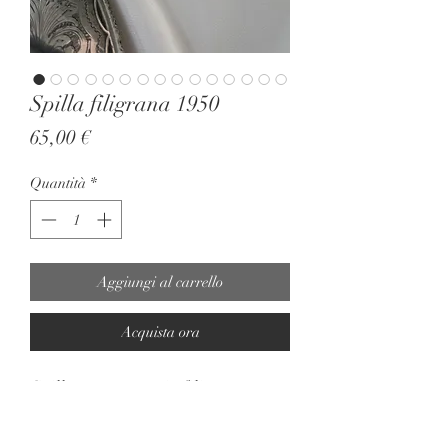
Spilla filigrana 1950
Prezzo
65,00 €
Quantità
*
Aggiungi al carrello
Acquista ora
Spilla argento 800 in filigrana
rappresentazione di una farfalla. 5
cm