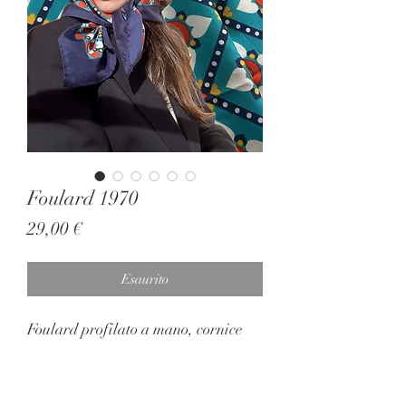
Foulard 1970
Prezzo
29,00 €
Esaurito
Foulard profilato a mano, cornice
blu e interno fantasia. Ottime
condizioni
75x75 cm